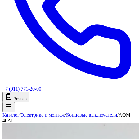
+7 (911) 771-20-00
Заявка
Каталог
/
Электрика и монтаж
/
Концевые выключатели
/
AQM
40AL