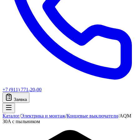
+7 (911) 771-20-00
Заявка
Каталог
/
Электрика и монтаж
/
Концевые выключатели
/
AQM
30A с пыльником