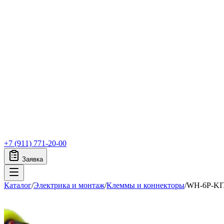
+7 (911) 771-20-00
Заявка
Каталог
/
Электрика и монтаж
/
Клеммы и коннекторы
/
WH-6P-KI