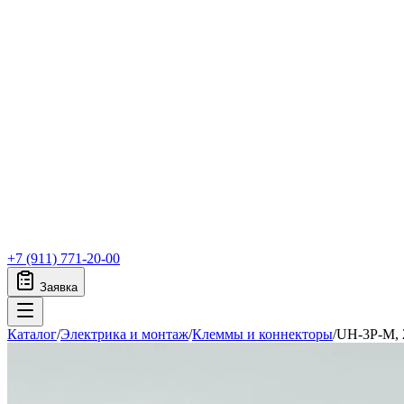
+7 (911) 771-20-00
Заявка
Каталог
/
Электрика и монтаж
/
Клеммы и коннекторы
/
UH-3P-M, 