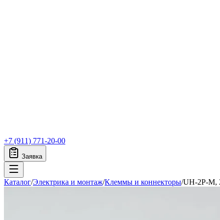
+7 (911) 771-20-00
Заявка
Каталог
/
Электрика и монтаж
/
Клеммы и коннекторы
/
UH-2P-M, 