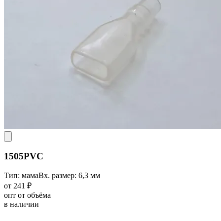
1505PVC
Тип: мама
Вх. размер: 6,3 мм
от 241 ₽
опт от объёма
в наличии