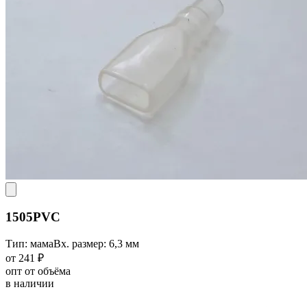
1505PVC
Тип: мама
Вх. размер: 6,3 мм
от 241 ₽
опт от объёма
в наличии