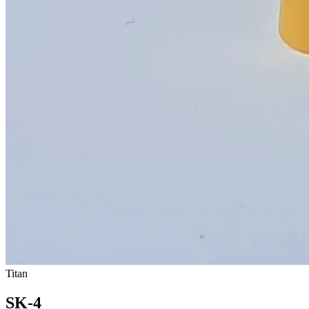
Titan
SK-4