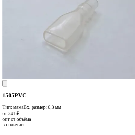
1505PVC
Тип: мама
Вх. размер: 6,3 мм
от 241 ₽
опт от объёма
в наличии