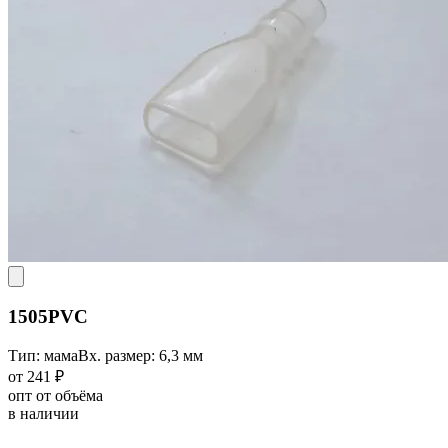
1505PVC
Тип: мама
Вх. размер: 6,3 мм
от 241 ₽
опт от объёма
в наличии