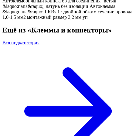
Автоклемобильный коннектор для соединения "встык"
&laquo;папа&raquo;, латунь без изоляции Автоклемма
&laquo;папа&raquo; LRBs 1 : двойной обжим сечение провода
1,0-1,5 мм2 монтажный размер 3,2 мм уп
Ещё из «Клеммы и коннекторы»
Вся подкатегория