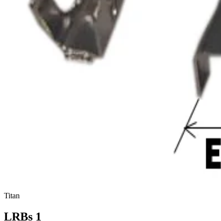
Titan
LRBs 1