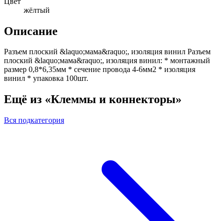
Цвет
жёлтый
Описание
Разъем плоский &laquo;мама&raquo;, изоляция винил Разъем
плоский &laquo;мама&raquo;, изоляция винил: * монтажный
размер 0,8*6,35мм * сечение провода 4-6мм2 * изоляция
винил * упаковка 100шт.
Ещё из «Клеммы и коннекторы»
Вся подкатегория