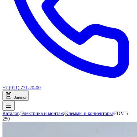
+7 (911) 771-20-00
Заявка
Каталог
/
Электрика и монтаж
/
Клеммы и коннекторы
/
FDV 5-
250