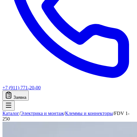
+7 (911) 771-20-00
Заявка
Каталог
/
Электрика и монтаж
/
Клеммы и коннекторы
/
FDV 1-
250