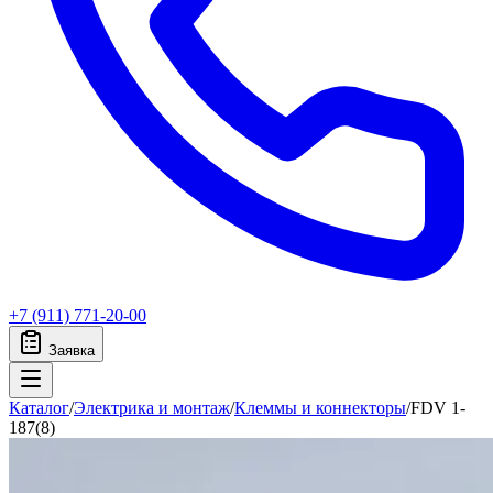
+7 (911) 771-20-00
Заявка
Каталог
/
Электрика и монтаж
/
Клеммы и коннекторы
/
FDV 1-
187(8)