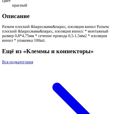
Цвет
красный
Описание
Разъем плоский &laquo;мама&raquo;, изоляция винил Разъем
плоский &laquo;мама&raquo;, изоляция винил: * монтажный
размер 0,8*4,75мм * сечение провода 0,5-1,5мм2 * изоляция
винил * упаковка 100шт.
Ещё из «Клеммы и коннекторы»
Вся подкатегория