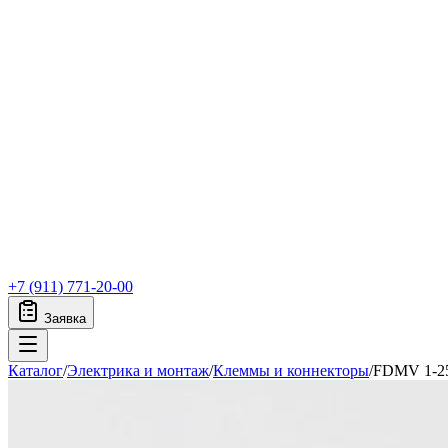
+7 (911) 771-20-00
Заявка
Каталог
/
Электрика и монтаж
/
Клеммы и коннекторы
/
FDMV 1-2