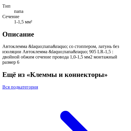
Тип
папа
Сечение
1-1,5 мм²
Описание
Автоклемма &laquo;папа&raquo; со стоппером, латунь без
изоляции Автоклемма &laquo;папа&raquo; 905 LR-1,5 :
двойной обжим сечение провода 1,0-1,5 мм2 монтажный
размер 6
Ещё из «Клеммы и коннекторы»
Вся подкатегория