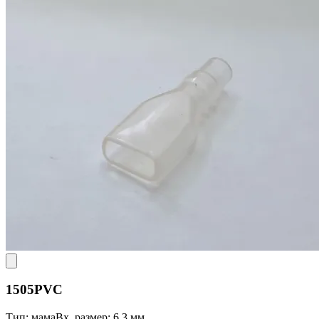
1505PVC
Тип: мама
Вх. размер: 6,3 мм