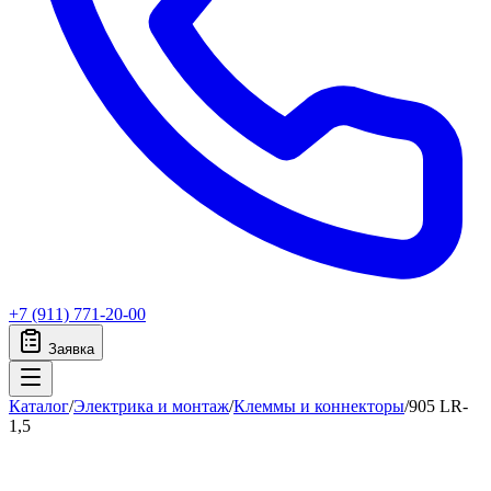
+7 (911) 771-20-00
Заявка
Каталог
/
Электрика и монтаж
/
Клеммы и коннекторы
/
905 LR-
1,5