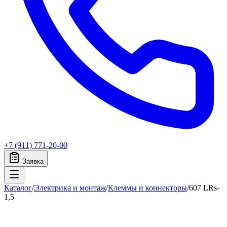
+7 (911) 771-20-00
Заявка
Каталог
/
Электрика и монтаж
/
Клеммы и коннекторы
/
607 LRs-
1,5