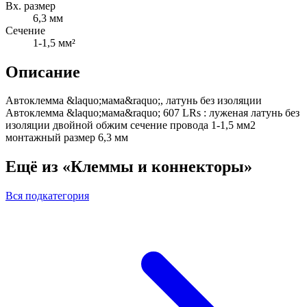
Вх. размер
6,3 мм
Сечение
1-1,5 мм²
Описание
Автоклемма &laquo;мама&raquo;, латунь без изоляции
Автоклемма &laquo;мама&raquo; 607 LRs : луженая латунь без
изоляции двойной обжим сечение провода 1-1,5 мм2
монтажный размер 6,3 мм
Ещё из «Клеммы и коннекторы»
Вся подкатегория