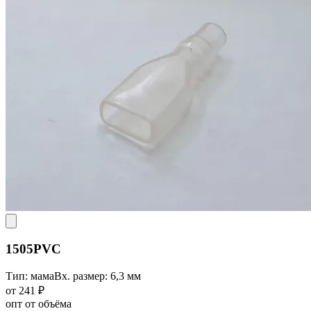
1505PVC
Тип: мама
Вх. размер: 6,3 мм
от 241 ₽
опт от объёма