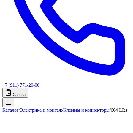
+7 (911) 771-20-00
Заявка
Каталог
/
Электрика и монтаж
/
Клеммы и коннекторы
/
604 LRs