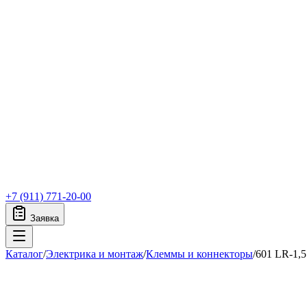
+7 (911) 771-20-00
Заявка
Каталог
/
Электрика и монтаж
/
Клеммы и коннекторы
/
601 LR-1,5