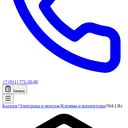
+7 (911) 771-20-00
Заявка
Каталог
/
Электрика и монтаж
/
Клеммы и коннекторы
/
504 LRs