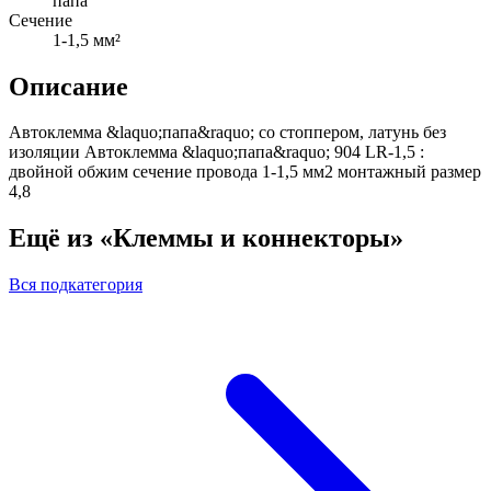
папа
Сечение
1-1,5 мм²
Описание
Автоклемма &laquo;папа&raquo; со стоппером, латунь без
изоляции Автоклемма &laquo;папа&raquo; 904 LR-1,5 :
двойной обжим сечение провода 1-1,5 мм2 монтажный размер
4,8
Ещё из «Клеммы и коннекторы»
Вся подкатегория