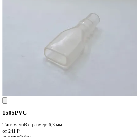
1505PVC
Тип: мама
Вх. размер: 6,3 мм
от 241 ₽
опт от объёма