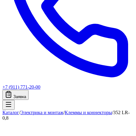
+7 (911) 771-20-00
Заявка
Каталог
/
Электрика и монтаж
/
Клеммы и коннекторы
/
352 LR-
0,8