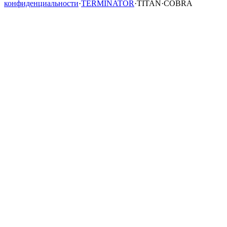
конфиденциальности
·
TERMINATOR
·
TITAN
·
COBRA